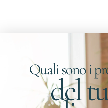
Gestisci il tuo tempo
Quali sono i p
del t