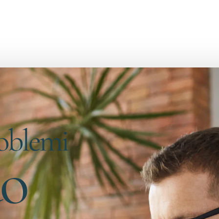
Migliora la tua carriera
roblemi
uo