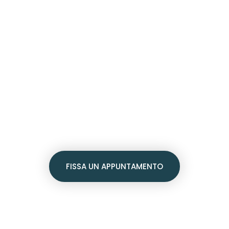
Chiara Affermazion
 ciò che of
di cui hai scritto sopra e spiega meglio cosa risolve 
FISSA UN APPUNTAMENTO